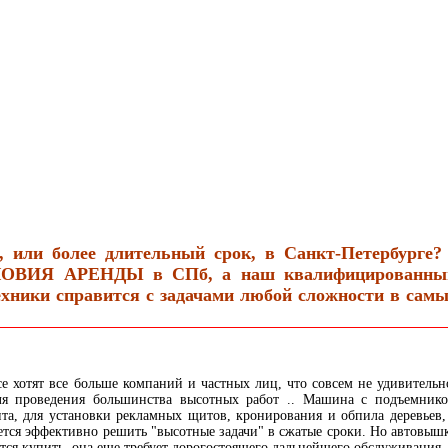
 или более длительный срок, в Санкт-Петербурге? 
ЛОВИЯ АРЕНДЫ в СПб, а наш квалифицированны
хники справится с задачами любой сложности в самы
 хотят все больше компаний и частных лиц, что совсем не удивительн
ля проведения большинства высотных работ .. Машина с подъемник
нта, для установки рекламных щитов, кронирования и обпила деревьев,
уется эффективно решить "высотные задачи" в сжатые сроки. Но автовыш
ется купить, она еще требует дорогостоящего дальнейшего обслуживания,