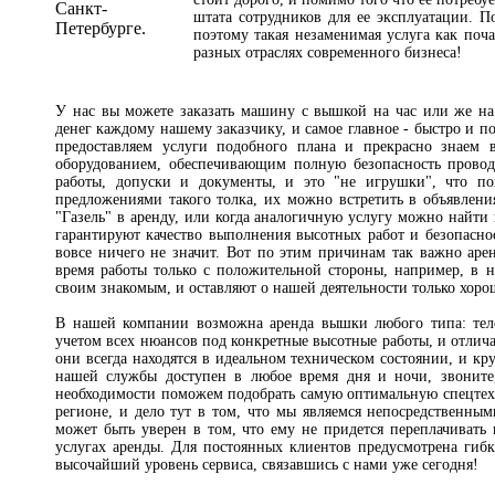
штата сотрудников для ее эксплуатации. П
поэтому такая незаменимая услуга как поч
разных отраслях современного бизнеса!
У нас вы можете заказать машину с вышкой на час или же н
денег каждому нашему заказчику, и самое главное - быстро и п
предоставляем услуги подобного плана и прекрасно знаем
оборудованием, обеспечивающим полную безопасность прово
работы, допуски и документы, и это "не игрушки", что по
предложениями такого толка, их можно встретить в объявлени
"Газель" в аренду, или когда аналогичную услугу можно найти 
гарантируют качество выполнения высотных работ и безопаснос
вовсе ничего не значит. Вот по этим причинам так важно арен
время работы только с положительной стороны, например, в
своим знакомым, и оставляют о нашей деятельности только хорош
В нашей компании возможна аренда вышки любого типа: тел
учетом всех нюансов под конкретные высотные работы, и отлича
они всегда находятся в идеальном техническом состоянии, и кр
нашей службы доступен в любое время дня и ночи, звоните
необходимости поможем подобрать самую оптимальную спецтех
регионе, и дело тут в том, что мы являемся непосредственн
может быть уверен в том, что ему не придется переплачивать
услугах аренды. Для постоянных клиентов предусмотрена гиб
высочайший уровень сервиса, связавшись с нами уже сегодня!