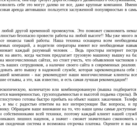
озволить себе это могут далеко не все, даже крупные компании. Имен
асовая аренда автовышки пользуется заслуженной популярностью в сам
а любой другой временной промежуток. Это поможет сэкономить нема
олностью безопасно провести работы на любой высоте!! Мы уже много л
 все нюансы такой работы. Наша техника оснащена всем необходим
димых операций, а водители операторы имеют все необходимые навы
нимает каждый разумный человек .. Ведь просторы интернет пестр
ях на авито, когда частник предлагает грузовую машинку вышку на ба
на многочисленных сайтах, но стоит учесть, что объявления частников 
ть ваших сотрудников, а наличие своего сайта в современных реалиях
довать авто вышку в надежной службе, которая зарекомендовала себя 
 нашей компании - нас рекомендуют наши многочисленные клиенты вс
ие отзывы, а это, как известно, и есть самая лучшая рекомендация!!
ескопическую, коленчатую или комбинированную (вышка подбирается
ется маневренностью, грузоподъемностью и высотой подьема стрелы). В
углосуточно готовы быстро прибыть на объект наших заказчиков. Телеф
, и мы с радостью ответим на все интересующие Вас вопросы, и п
нику. Обращаем ваше внимание на то, что наши цены самые доступные
ыми собственниками всей техники, поэтому каждый клиент нашей служ
 никаких лишних наценок, а значит - сможет значительно сэкономить 
кая скидочная система и возможна отсрочка платежа. Оцените и вы н